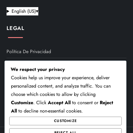
English (US)
▾
LEGAL
Política De Privacidad
Nuestra Historia
We respect your privacy
Comunícate
Cookies help us improve your experience, deliver
personalized content, and analyze traffic. You can
Términos De Servicio
choose which cookies to allow by clicking
Customize
. Click
Accept All
to consent or
Reject
Política De Cookies
All
to decline non-essential cookies.
CUSTOMIZE
REJECT ALL