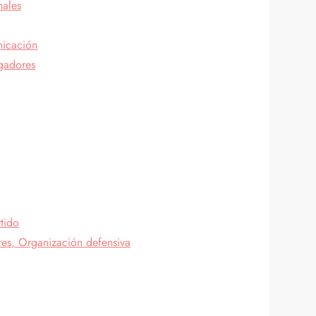
nales
nicación
ugadores
rtido
bres, Organización defensiva