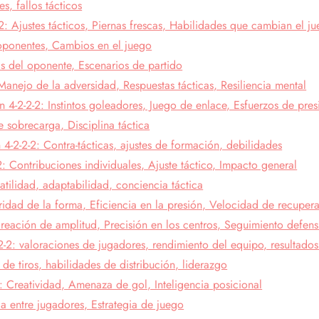
s, fallos tácticos
2: Ajustes tácticos, Piernas frescas, Habilidades que cambian el j
 oponentes, Cambios en el juego
is del oponente, Escenarios de partido
Manejo de la adversidad, Respuestas tácticas, Resiliencia mental
 4-2-2-2: Instintos goleadores, Juego de enlace, Esfuerzos de pres
 sobrecarga, Disciplina táctica
 4-2-2-2: Contra-tácticas, ajustes de formación, debilidades
: Contribuciones individuales, Ajuste táctico, Impacto general
atilidad, adaptabilidad, conciencia táctica
gridad de la forma, Eficiencia en la presión, Velocidad de recuper
Creación de amplitud, Precisión en los centros, Seguimiento defens
-2-2: valoraciones de jugadores, rendimiento del equipo, resultados
de tiros, habilidades de distribución, liderazgo
: Creatividad, Amenaza de gol, Inteligencia posicional
a entre jugadores, Estrategia de juego