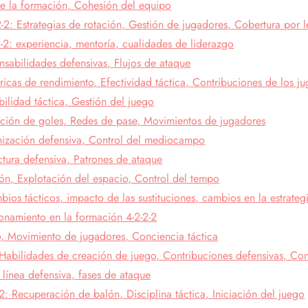
 de la formación, Cohesión del equipo
2-2: Estrategias de rotación, Gestión de jugadores, Cobertura por l
2-2: experiencia, mentoría, cualidades de liderazgo
sabilidades defensivas, Flujos de ataque
tricas de rendimiento, Efectividad táctica, Contribuciones de los j
bilidad táctica, Gestión del juego
eación de goles, Redes de pase, Movimientos de jugadores
anización defensiva, Control del mediocampo
ctura defensiva, Patrones de ataque
lón, Explotación del espacio, Control del tempo
bios tácticos, impacto de las sustituciones, cambios en la estrateg
ionamiento en la formación 4-2-2-2
, Movimiento de jugadores, Conciencia táctica
 Habilidades de creación de juego, Contribuciones defensivas, Con
 línea defensiva, fases de ataque
2: Recuperación de balón, Disciplina táctica, Iniciación del juego