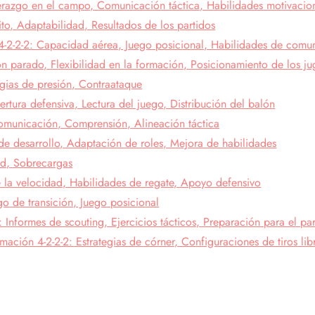
derazgo en el campo, Comunicación táctica, Habilidades motivacio
ito, Adaptabilidad, Resultados de los partidos
4-2-2-2: Capacidad aérea, Juego posicional, Habilidades de comu
ón parado, Flexibilidad en la formación, Posicionamiento de los j
egias de presión, Contraataque
rtura defensiva, Lectura del juego, Distribución del balón
omunicación, Comprensión, Alineación táctica
de desarrollo, Adaptación de roles, Mejora de habilidades
dad, Sobrecargas
de la velocidad, Habilidades de regate, Apoyo defensivo
o de transición, Juego posicional
 Informes de scouting, Ejercicios tácticos, Preparación para el pa
ación 4-2-2-2: Estrategias de córner, Configuraciones de tiros li