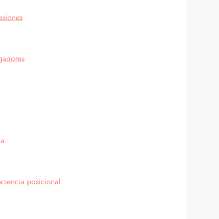
esiones
ugadores
ia
ciencia posicional