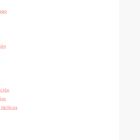
uego
ión
ación
ivo
 tácticos