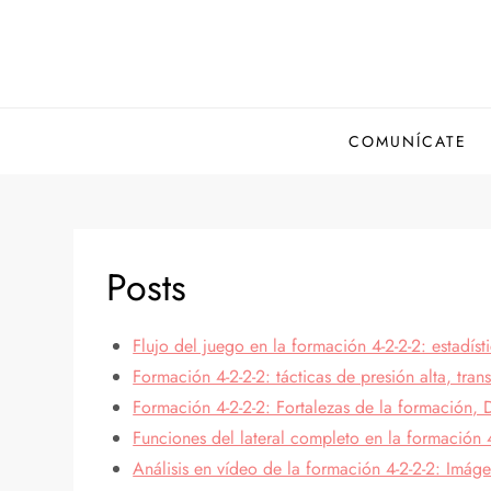
Skip
to
content
COMUNÍCATE
Posts
Flujo del juego en la formación 4-2-2-2: estadís
Formación 4-2-2-2: tácticas de presión alta, trans
Formación 4-2-2-2: Fortalezas de la formación, De
Funciones del lateral completo en la formación 
Análisis en vídeo de la formación 4-2-2-2: Imáge