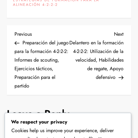
ALINEACIÓN 4-2-2-2
P
Previous
Next
Previous
Next
Post
Post
Preparación del juego
Delantero en la formación
o
para la formación 4-2-2-2:
4-2-2-2: Utilización de la
Informes de scouting,
velocidad, Habilidades
s
Ejercicios tácticos,
de regate, Apoyo
t
Preparación para el
defensivo
partido
n
a
Leave a Reply
v
We respect your privacy
Your email address will not be published.
Required fields
Cookies help us improve your experience, deliver