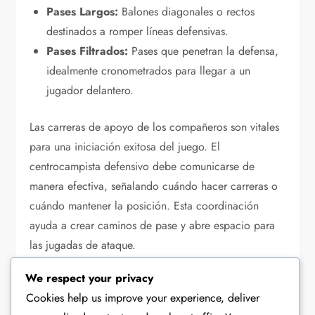
Pases Largos:
Balones diagonales o rectos
destinados a romper líneas defensivas.
Pases Filtrados:
Pases que penetran la defensa,
idealmente cronometrados para llegar a un
jugador delantero.
Las carreras de apoyo de los compañeros son vitales
para una iniciación exitosa del juego. El
centrocampista defensivo debe comunicarse de
manera efectiva, señalando cuándo hacer carreras o
cuándo mantener la posición. Esta coordinación
ayuda a crear caminos de pase y abre espacio para
las jugadas de ataque.
We respect your privacy
En el juego de transición, el centrocampista
Cookies help us improve your experience, deliver
defensivo debe evaluar rápidamente el campo e