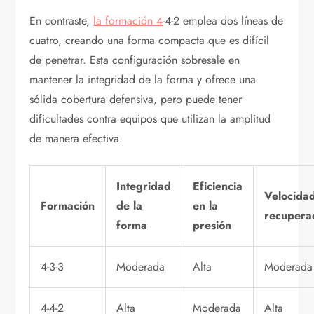
En contraste,
la formación 4
-4-2 emplea dos líneas de
cuatro, creando una forma compacta que es difícil
de penetrar. Esta configuración sobresale en
mantener la integridad de la forma y ofrece una
sólida cobertura defensiva, pero puede tener
dificultades contra equipos que utilizan la amplitud
de manera efectiva.
Integridad
Eficiencia
Velocida
Formación
de la
en la
recupera
forma
presión
4-3-3
Moderada
Alta
Moderada
4-4-2
Alta
Moderada
Alta