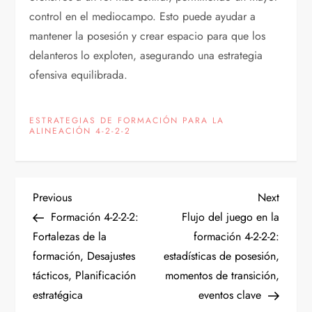
control en el mediocampo. Esto puede ayudar a
mantener la posesión y crear espacio para que los
delanteros lo exploten, asegurando una estrategia
ofensiva equilibrada.
ESTRATEGIAS DE FORMACIÓN PARA LA
ALINEACIÓN 4-2-2-2
P
Previous
Next
Previous
Next
Post
Post
Formación 4-2-2-2:
Flujo del juego en la
o
Fortalezas de la
formación 4-2-2-2:
formación, Desajustes
estadísticas de posesión,
s
tácticos, Planificación
momentos de transición,
t
estratégica
eventos clave