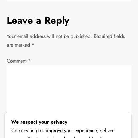
n
Leave a Reply
a
v
Your email address will not be published.
Required fields
are marked
*
i
Comment
*
g
a
t
i
o
We respect your privacy
Cookies help us improve your experience, deliver