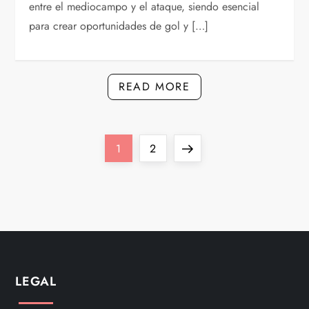
entre el mediocampo y el ataque, siendo esencial
para crear oportunidades de gol y […]
READ MORE
P
Page
Page
Next
1
2
o
page
s
t
s
LEGAL