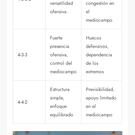
versatilidad
congestión en
ofensiva
el
mediocampo
Fuerte
Huecos
presencia
defensivos,
4-3-3
ofensiva,
dependencia
control del
de los
mediocampo
extremos
Estructura
Previsibilidad,
simple,
apoyo limitado
4-4-2
enfoque
en el
equilibrado
mediocampo