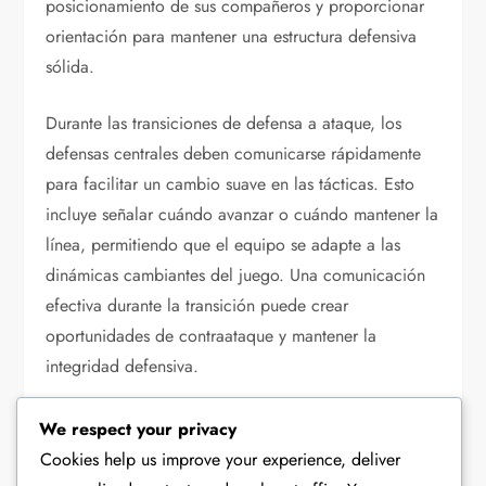
posicionamiento de sus compañeros y proporcionar
orientación para mantener una estructura defensiva
sólida.
Durante las transiciones de defensa a ataque, los
defensas centrales deben comunicarse rápidamente
para facilitar un cambio suave en las tácticas. Esto
incluye señalar cuándo avanzar o cuándo mantener la
línea, permitiendo que el equipo se adapte a las
dinámicas cambiantes del juego. Una comunicación
efectiva durante la transición puede crear
oportunidades de contraataque y mantener la
integridad defensiva.
La retroalimentación también es crucial en este
We respect your privacy
contexto. Los defensas centrales deben animar a los
Cookies help us improve your experience, deliver
compañeros a expresar preocupaciones o