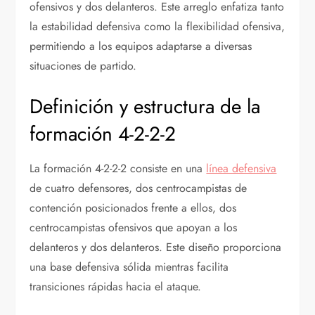
ofensivos y dos delanteros. Este arreglo enfatiza tanto
la estabilidad defensiva como la flexibilidad ofensiva,
permitiendo a los equipos adaptarse a diversas
situaciones de partido.
Definición y estructura de la
formación 4-2-2-2
La formación 4-2-2-2 consiste en una
línea defensiva
de cuatro defensores, dos centrocampistas de
contención posicionados frente a ellos, dos
centrocampistas ofensivos que apoyan a los
delanteros y dos delanteros. Este diseño proporciona
una base defensiva sólida mientras facilita
transiciones rápidas hacia el ataque.