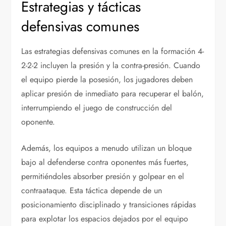
Estrategias y tácticas
defensivas comunes
Las estrategias defensivas comunes en la formación 4-
2-2-2 incluyen la presión y la contra-presión. Cuando
el equipo pierde la posesión, los jugadores deben
aplicar presión de inmediato para recuperar el balón,
interrumpiendo el juego de construcción del
oponente.
Además, los equipos a menudo utilizan un bloque
bajo al defenderse contra oponentes más fuertes,
permitiéndoles absorber presión y golpear en el
contraataque. Esta táctica depende de un
posicionamiento disciplinado y transiciones rápidas
para explotar los espacios dejados por el equipo