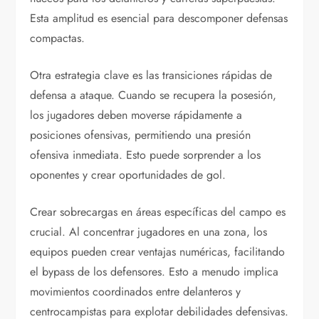
Esta amplitud es esencial para descomponer defensas
compactas.
Otra estrategia clave es las transiciones rápidas de
defensa a ataque. Cuando se recupera la posesión,
los jugadores deben moverse rápidamente a
posiciones ofensivas, permitiendo una presión
ofensiva inmediata. Esto puede sorprender a los
oponentes y crear oportunidades de gol.
Crear sobrecargas en áreas específicas del campo es
crucial. Al concentrar jugadores en una zona, los
equipos pueden crear ventajas numéricas, facilitando
el bypass de los defensores. Esto a menudo implica
movimientos coordinados entre delanteros y
centrocampistas para explotar debilidades defensivas.