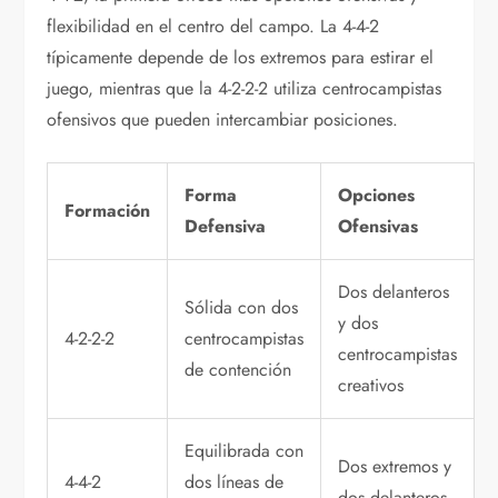
flexibilidad en el centro del campo. La 4-4-2
típicamente depende de los extremos para estirar el
juego, mientras que la 4-2-2-2 utiliza centrocampistas
ofensivos que pueden intercambiar posiciones.
Forma
Opciones
Formación
Defensiva
Ofensivas
Dos delanteros
Sólida con dos
y dos
4-2-2-2
centrocampistas
centrocampistas
de contención
creativos
Equilibrada con
Dos extremos y
4-4-2
dos líneas de
dos delanteros