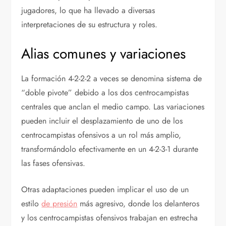
jugadores, lo que ha llevado a diversas
interpretaciones de su estructura y roles.
Alias comunes y variaciones
La formación 4-2-2-2 a veces se denomina sistema de
“doble pivote” debido a los dos centrocampistas
centrales que anclan el medio campo. Las variaciones
pueden incluir el desplazamiento de uno de los
centrocampistas ofensivos a un rol más amplio,
transformándolo efectivamente en un 4-2-3-1 durante
las fases ofensivas.
Otras adaptaciones pueden implicar el uso de un
estilo
de presión
más agresivo, donde los delanteros
y los centrocampistas ofensivos trabajan en estrecha