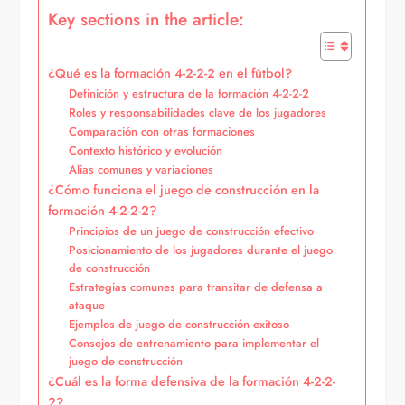
Key sections in the article:
¿Qué es la formación 4-2-2-2 en el fútbol?
Definición y estructura de la formación 4-2-2-2
Roles y responsabilidades clave de los jugadores
Comparación con otras formaciones
Contexto histórico y evolución
Alias comunes y variaciones
¿Cómo funciona el juego de construcción en la
formación 4-2-2-2?
Principios de un juego de construcción efectivo
Posicionamiento de los jugadores durante el juego
de construcción
Estrategias comunes para transitar de defensa a
ataque
Ejemplos de juego de construcción exitoso
Consejos de entrenamiento para implementar el
juego de construcción
¿Cuál es la forma defensiva de la formación 4-2-2-
2?