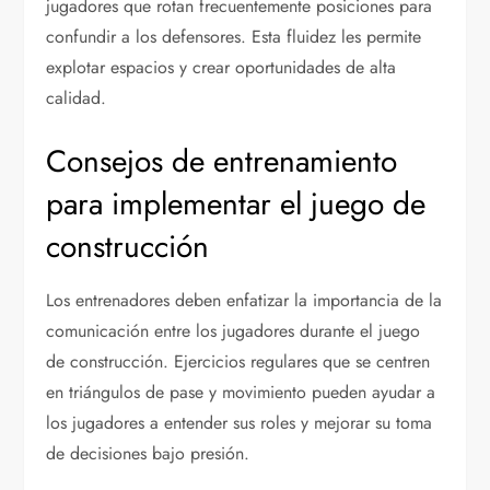
jugadores que rotan frecuentemente posiciones para
confundir a los defensores. Esta fluidez les permite
explotar espacios y crear oportunidades de alta
calidad.
Consejos de entrenamiento
para implementar el juego de
construcción
Los entrenadores deben enfatizar la importancia de la
comunicación entre los jugadores durante el juego
de construcción. Ejercicios regulares que se centren
en triángulos de pase y movimiento pueden ayudar a
los jugadores a entender sus roles y mejorar su toma
de decisiones bajo presión.