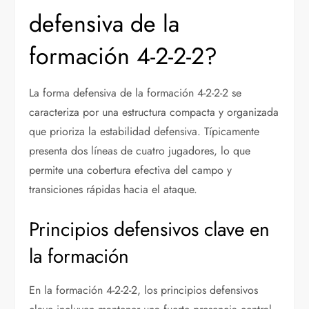
defensiva de la
formación 4-2-2-2?
La forma defensiva de la formación 4-2-2-2 se
caracteriza por una estructura compacta y organizada
que prioriza la estabilidad defensiva. Típicamente
presenta dos líneas de cuatro jugadores, lo que
permite una cobertura efectiva del campo y
transiciones rápidas hacia el ataque.
Principios defensivos clave en
la formación
En la formación 4-2-2-2, los principios defensivos