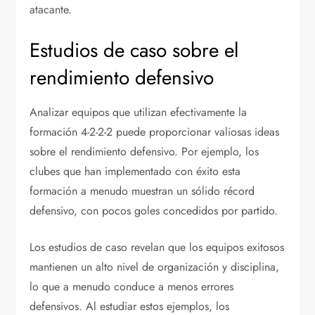
atacante.
Estudios de caso sobre el
rendimiento defensivo
Analizar equipos que utilizan efectivamente la
formación 4-2-2-2 puede proporcionar valiosas ideas
sobre el rendimiento defensivo. Por ejemplo, los
clubes que han implementado con éxito esta
formación a menudo muestran un sólido récord
defensivo, con pocos goles concedidos por partido.
Los estudios de caso revelan que los equipos exitosos
mantienen un alto nivel de organización y disciplina,
lo que a menudo conduce a menos errores
defensivos. Al estudiar estos ejemplos, los