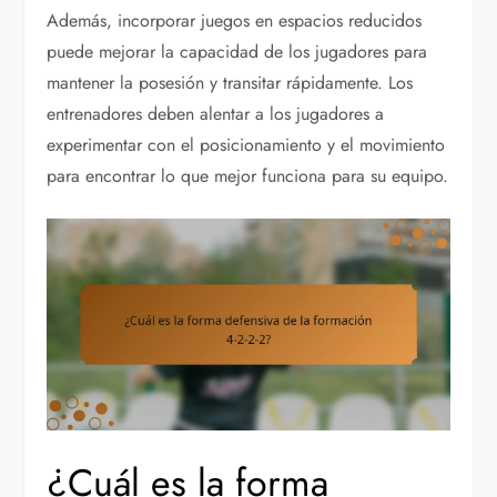
Además, incorporar juegos en espacios reducidos
puede mejorar la capacidad de los jugadores para
mantener la posesión y transitar rápidamente. Los
entrenadores deben alentar a los jugadores a
experimentar con el posicionamiento y el movimiento
para encontrar lo que mejor funciona para su equipo.
¿Cuál es la forma