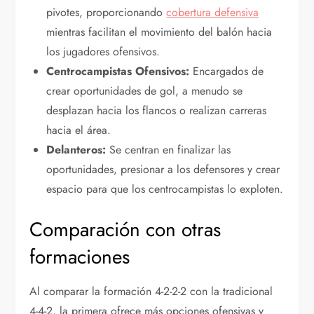
pivotes, proporcionando
cobertura defensiva
mientras facilitan el movimiento del balón hacia
los jugadores ofensivos.
Centrocampistas Ofensivos:
Encargados de
crear oportunidades de gol, a menudo se
desplazan hacia los flancos o realizan carreras
hacia el área.
Delanteros:
Se centran en finalizar las
oportunidades, presionar a los defensores y crear
espacio para que los centrocampistas lo exploten.
Comparación con otras
formaciones
Al comparar la formación 4-2-2-2 con la tradicional
4-4-2, la primera ofrece más opciones ofensivas y