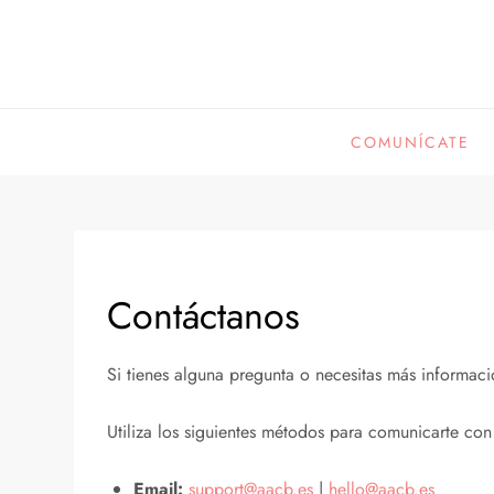
Skip
to
content
COMUNÍCATE
Contáctanos
Si tienes alguna pregunta o necesitas más informac
Utiliza los siguientes métodos para comunicarte con
Email:
support@aacb.es
|
hello@aacb.es