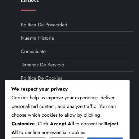
LEGAL
Política De Privacidad
Nuestra Historia
Comunícate
Términos De Servicio
Política De Cookies
We respect your privacy
IDIOMA
Cookies help us improve your experience, deliver
personalized content, and analyze traffic. You can
choose which cookies to allow by clicking
English (US)
▾
Customize
. Click
Accept All
to consent or
Reject
All
to decline non-essential cookies.