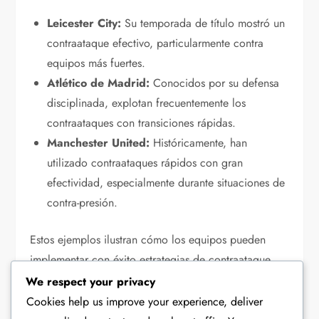
Leicester City:
Su temporada de título mostró un
contraataque efectivo, particularmente contra
equipos más fuertes.
Atlético de Madrid:
Conocidos por su defensa
disciplinada, explotan frecuentemente los
contraataques con transiciones rápidas.
Manchester United:
Históricamente, han
utilizado contraataques rápidos con gran
efectividad, especialmente durante situaciones de
contra-presión.
Estos ejemplos ilustran cómo los equipos pueden
implementar con éxito estrategias de contraataque,
enfatizando la importancia de la velocidad, el
We respect your privacy
posicionamiento y el trabajo en equipo en la
Cookies help us improve your experience, deliver